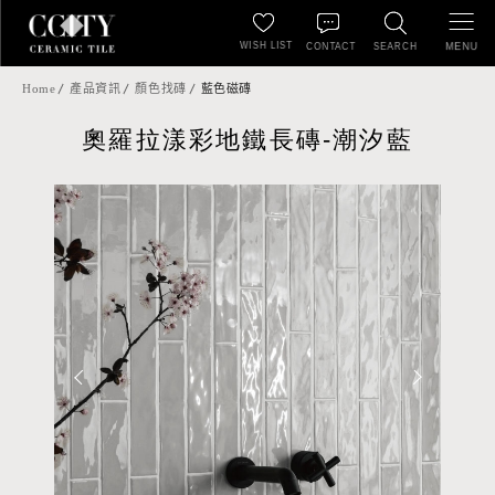
WISH LIST
MENU
CONTACT
SEARCH
Home
產品資訊
顏色找磚
藍色磁磚
奧羅拉漾彩地鐵長磚-潮汐藍