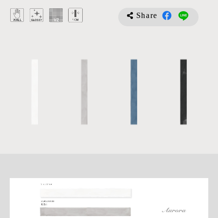
Share
詳
細
介