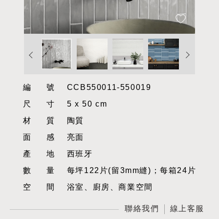
編號
CCB550011-550019
尺寸
5 x 50 cm
材質
陶質
面感
亮面
產地
西班牙
數量
每坪122片(留3mm縫)；每箱24片
空間
浴室、廚房、商業空間
聯絡我們
線上客服