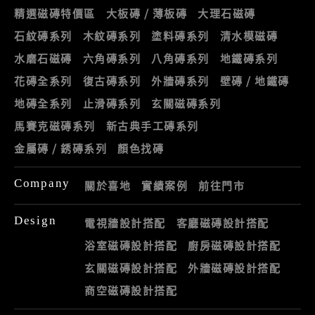
精選磁磚特價區
大板磚 / 薄板磚
大理石磁磚
石紋磚系列
木紋磚系列
塗料磚系列
清水模磁磚
水磨石磁磚
六角磚系列
八角磚系列
地鐵磚系列
花磚全系列
復古磚系列
外牆磚系列
壁磚 / 地鐵磚
地磚全系列
止滑磚系列
玄關磁磚系列
馬賽克磁磚系列
新古典手工磚系列
金屬磚 / 銹磚系列
顏色找磚
Company
關於喜地
實績案例
前往門市
Design
電視牆設計搭配
客廳磁磚設計搭配
浴室磁磚設計搭配
廚房磁磚設計搭配
玄關磁磚設計搭配
外牆磁磚設計搭配
商空磁磚設計搭配