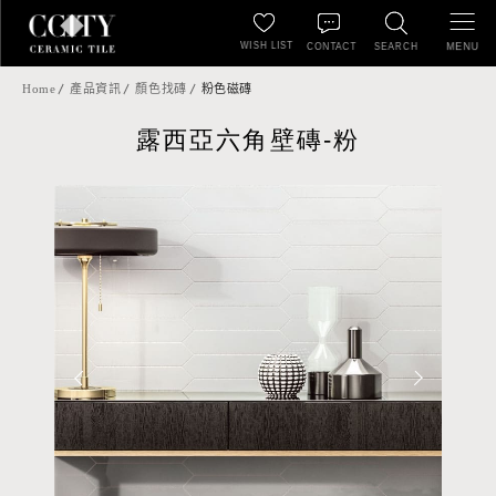
WISH LIST
MENU
CONTACT
SEARCH
Home
產品資訊
顏色找磚
粉色磁磚
露西亞六角壁磚-粉