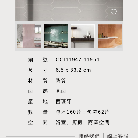
編號
CCI11947-11951
尺寸
6.5 x 33.2 cm
材質
陶質
面感
亮面
產地
西班牙
數量
每坪160片；每箱62片
空間
浴室、廚房、商業空間
聯絡我們
線上客服