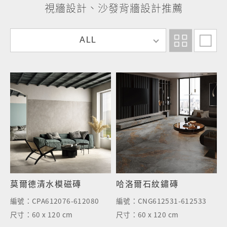
視牆設計、沙發背牆設計推薦
A
ALL
L
L
莫爾德清水模磁磚
哈洛爾石紋鏽磚
編號：
CPA612076-612080
編號：
CNG612531-612533
尺寸：
60 x 120 cm
尺寸：
60 x 120 cm