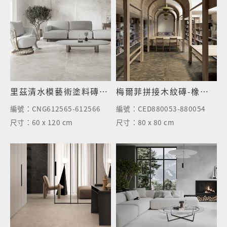
里茲清水模藝術塗料磚-半拋面
梅爾菲拼接木紋磚-橡木灰棕
編號：
CNG612565-612566
編號：
CED880053-880054
尺寸：
60 x 120 cm
尺寸：
80 x 80 cm