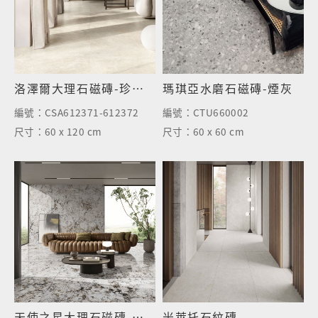
洛澤爾大理石磁磚-珍珠米-霧面
瑪琪亞水磨石磁磚-煙灰
編號：
CSA612371-612372
編號：
CTU660002
尺寸：
60 x 120 cm
尺寸：
60 x 60 cm
天使之星大理石磁磚-亮面
米萊托石紋磚