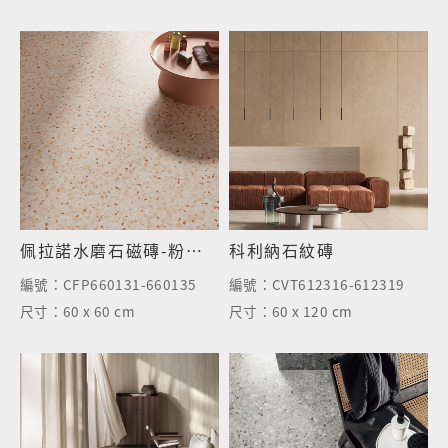
佩拉諾水磨石磁磚-粉彩橘
科利納石紋磚
編號：
CFP660131-660135
編號：
CVT612316-612319
尺寸：
60 x 60 cm
尺寸：
60 x 120 cm