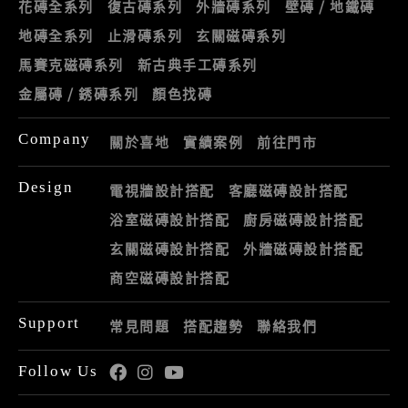
花磚全系列
復古磚系列
外牆磚系列
壁磚 / 地鐵磚
地磚全系列
止滑磚系列
玄關磁磚系列
馬賽克磁磚系列
新古典手工磚系列
金屬磚 / 銹磚系列
顏色找磚
Company
關於喜地
實績案例
前往門市
Design
電視牆設計搭配
客廳磁磚設計搭配
浴室磁磚設計搭配
廚房磁磚設計搭配
玄關磁磚設計搭配
外牆磁磚設計搭配
商空磁磚設計搭配
Support
常見問題
搭配趨勢
聯絡我們
Follow Us